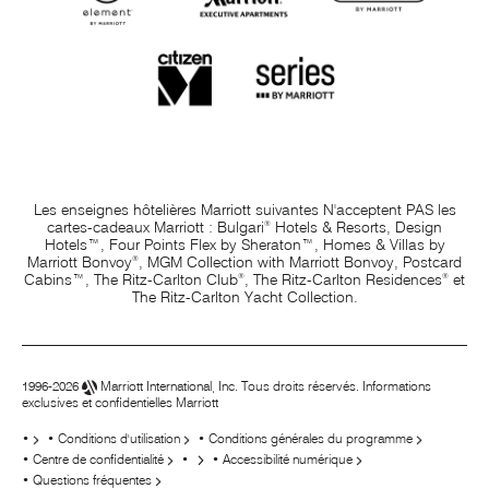
Les enseignes hôtelières Marriott suivantes N'acceptent PAS les
®
cartes-cadeaux
Marriott :
Bulgari
Hotels & Resorts, Design
Hotels™, Four Points Flex by Sheraton™, Homes & Villas by
®
Marriott Bonvoy
, MGM Collection with Marriott Bonvoy, Postcard
®
®
Cabins™, The Ritz-Carlton Club
, The Ritz-Carlton Residences
et
The Ritz-Carlton Yacht Collection.
1996-2026
Marriott International, Inc. Tous droits réservés. Informations
exclusives et confidentielles Marriott
•
•
Conditions d'utilisation
•
Conditions générales du programme
•
Centre de confidentialité
•
•
Accessibilité numérique
•
Questions fréquentes